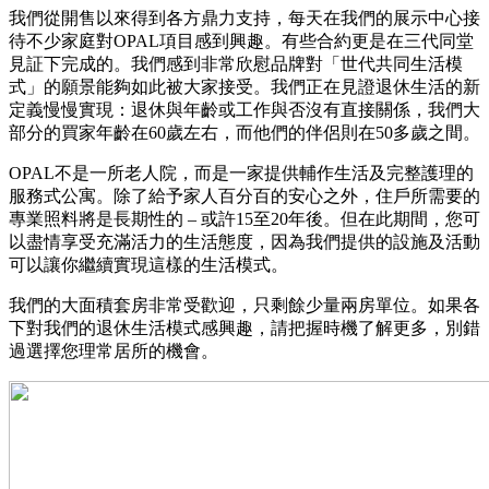
我們從開售以來得到各方鼎力支持，每天在我們的展示中心接
待不少家庭對OPAL項目感到興趣。有些合約更是在三代同堂
見証下完成的。我們感到非常欣慰品牌對「世代共同生活模
式」的願景能夠如此被大家接受。我們正在見證退休生活的新
定義慢慢實現：退休與年齡或工作與否沒有直接關係，我們大
部分的買家年齡在60歲左右，而他們的伴侶則在50多歲之間。
OPAL不是一所老人院，而是一家提供輔作生活及完整護理的
服務式公寓。除了給予家人百分百的安心之外，住戶所需要的
專業照料將是長期性的 – 或許15至20年後。但在此期間，您可
以盡情享受充滿活力的生活態度，因為我們提供的設施及活動
可以讓你繼續實現這樣的生活模式。
我們的大面積套房非常受歡迎，只剩餘少量兩房單位。如果各
下對我們的退休生活模式感興趣，請把握時機了解更多，別錯
過選擇您理常居所的機會。