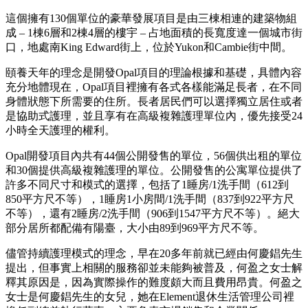
這個擁有130個單位的豪華發展項目是由三棟相連的建築物組
成 – 1棟6層和2棟4層的樓宇 – 占地面積的長寬度達一個城市街
口，地處南King Edward街上，位於Yukon和Cambie街中間。
頤養天年的理念是開發Opal項目的理論根據和基礎，具體內容
充分地體現在，Opal項目裡擁有各式各樣能滿足長者，在不同
身體狀態下所需要的住所。長者居民們可以選擇獨立居住或者
是協助式護理，並且享有在高級複雜護理單位內，優先接受24
小時全天護理的權利。
Opal開發項目內共有44個公開發售的單位，56個供出租的單位
和30個提供高級複雜護理的單位。公開發售的公寓單位提供了
許多不同尺寸和模式的選擇，包括了1睡房/1洗手間（612到
850平方尺不等），1睡房1小房間/1洗手間（837到922平方尺
不等），還有2睡房/2洗手間（906到1547平方尺不等）。絕大
部分居所都配備有陽臺，大小由89到969平方尺不等。
儘管持續護理模式的理念，早在20多年前就已經由何慶錩先生
提出，但事實上相關的服務卻並未能夠被普及，何盈之女士解
釋其原因是，因為實際操作的難度頗大而且費用昂貴。何盈之
女士是何慶錩先生的女兒，她在Element退休生活管理公司裡