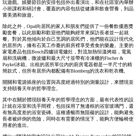
玩遊戲。娛樂節目的安排包括外出看演出，和在社區室內舉辦
小班課程和研討會，覆蓋的內容包括從健康和飲食營養，到品
嘗美酒和旅遊。
除此之外，Opal向居民的家人和朋友們提供了一份餐飲優惠獎
勵套餐，以此鼓勵和歡迎他們能夠經常來探訪長者並一起就
餐。對於其他傾向於自己烹調的居民們，他們能在設計現代化
的居所內，擁有石英工作臺的廚房裡享受煮食的樂趣。主要的
家電產品包括Bosch四爐頭電爐灶，對流加熱恒溫烤箱，電風
扇和洗碗機，微波爐和最大尺寸並帶有冷凍櫃的Fischer &
Paykel冰箱。出租的居所單位內的廚房電器都是一半尺寸的精
簡款式，但所有居所內都配備有Blomberg的洗衣和乾衣機。
開關和電源插座的位置與高度經過特別的測量設計，來體現並
支持頤養天年的哲學理念。
其中在關於體現頤養天年的哲學理念的方面，最有代表性的設
計就在浴室和洗手間裡，包括採用了無邊框的浴室玻璃門，還
有無高度差的浴室瓷磚。這種通暢而無阻礙的設計，能夠避免
長者被絆倒的危險，同時在有需要的情況下，能夠方便輪椅使
用者的進出。