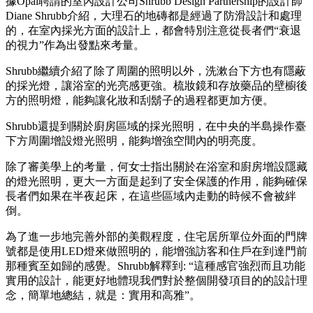
據Opal聘請的室內設計公司Shrubb Design Partnership的設計師
Diane Shrubb介紹，大理石的地磚都是經過了防滑設計和處理
的，在室內採光方面的設計上，都會特別注意從長者們“衰退
的視力”作為出發點來考量。
Shrubb繼續介紹了除了周圍的照明以外，洗漱台下方也有隱蔽
的採光燈，讓浴室的光亮感更強。梳妝鏡和存放藥品的壁櫥後
方的照明燈，能夠讓化妝和刮鬍子的過程都更加方便。
Shrubb還提到關於廚房區域的採光照明，在中央的半島操作臺
下方周圍增設燈光照明，能夠增強空間內的明亮度。
除了審美學上的考量，何女士指出關於在浴室和廚房增設隱藏
的燈光照明，更大一方面是起到了安全保護的作用，能夠確保
長者們如果在半夜起床，在這些區域內走動的時候不會被絆
倒。
為了進一步地完善外部的美觀程度，住宅居所單位外面的門牌
號都是使用LED燈來做照明的，能增強訪客和住戶在到達門前
那種賓至如歸的感覺。Shrubb解釋到: “這種感官強烈而且功能
實用的設計，能更好地體現我們對於整個開發項目的的設計理
念，簡單地總結，就是：實用和高雅”。