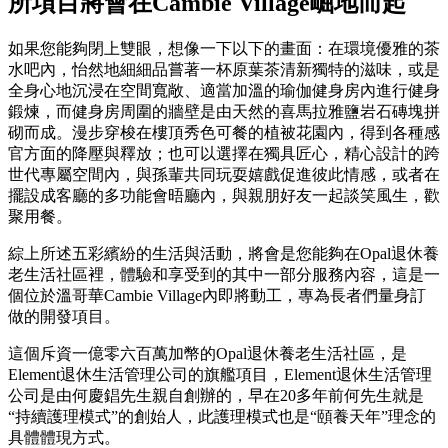
所項目將會在Cambie Village崛地而起
如果您能夠閉上雙眼，想像一下以下的畫面：在環境優雅的茶
水吧內，怡然地細細品嘗著一杯原葉茶清新獨特的滋味，或是
全身心地沉浸在空間寬敞、適當加溫的瑜伽健身房內進行健身
鍛煉，而健身房周圍的牆壁是由天然的喜馬拉雅鹽岩石磚塊拼
砌而成。漫步穿梭在樓頂秀色可餐的植被花園內，得到各種感
官方面的降壓與釋放；也可以選擇在獨具匠心，精心設計的跨
世代專屬空間內，與孫輩共同玩耍嬉戲促進彼此情感，或者在
擺設成客廳的多功能會晤廳內，與親朋好友一起談笑風生，歡
聚用餐。
綜上所述五彩繽紛的生活與活動，將會是您能夠在Opal退休養
老生活社區裡，體驗和享受到的其中一部分服務內容，這是一
個位於溫哥華Cambie Village內即將動工，專為長者們量身訂
做的開發項目。
這個斥資一億零六百萬加幣的Opal退休養老生活社區，是
Element退休生活管理公司的旗艦項目，Element退休生活管理
公司是由何慶錩先生親自創辦的，早在20多年前何先生就是
“持續護理模式”的創始人，此護理模式也是“頤養天年”理念的
具體體現方式。