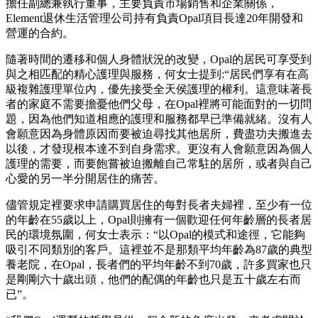
擔任副總兼執行董事，主要負責市場銷售和企業關係，
Element退休生活管理公司持有負責Opal項目長達20年開發和
營運的合約。
隨著時間的遷移和個人身體狀況的改變，Opal的居民可享受到
與之相匹配的精心護理與服務，何女士提到:“居民們享有在高
級複雜護理單位內，優先接受全天侯護理的權利。這意味著長
者的家庭不需要擔憂他們父母，在Opal裡將可能面對的一切問
題，因為他們知道相應的護理和服務都早已準備就緒。沒有人
會願意因為身體原因而要被迫尋找其他居所，費盡功夫搬進去
以後，才發現根本達不到自身需求。更沒有人會願意因為個人
護理的需要，而要飽嘗被迫搬離自己常駐的居所，或者與自己
心愛的另一半分開居住的痛苦。
儘管規定裡要求申請購買居住的每對長者夫婦裡，至少有一位
的年齡在55歲以上，Opal則擁有一個歡迎任何年齡層的長者居
民的環境氛圍，何女士表示：“以Opal的模式和途徑，它能夠
吸引不同類別的客戶。這裡並不是那類平均年齡為87歲的典型
養老院，在Opal，長者們的平均年齡不到70歲，許多買家也只
是剛剛六十歲出頭，他們的配偶的年齡也只是五十歲左右而
已”。