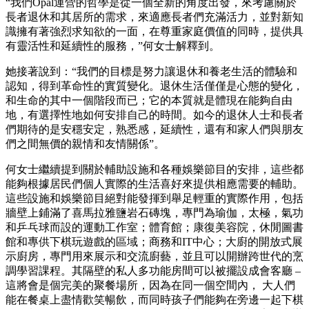
“我們Opal運營的哲學是從一個全新的角度出發，來考慮關於
長者退休和其居所的需求，來適應長者們充滿活力，並對新知
識擁有著強烈求知欲的一面，在尊重家庭價值的同時，提供具
有靈活性和延續性的服務，”何女士解釋到。
她接著說到：“我們的目標是努力讓退休和養老生活的體驗和
認知，得到革命性的實質變化。退休生活僅僅是心態的變化，
和生命的其中一個階段而已；它的本質就是體現在能夠自由
地，有選擇性地如何安排自己的時間。如今的退休人士和長者
們期待的是安穩安定，熟悉感，延續性，還有和家人們與朋友
們之間無價的親情和友情關係”。
何女士繼續提到關於輔助設施和各種娛樂節目的安排，這些都
能夠根據居民們個人實際的生活喜好來提供相應需要的輔助。
這些設施和娛樂節目絕對能發揮到舉足輕重的實際作用，包括
牆壁上鋪滿了喜馬拉雅鹽岩石磚塊，專門為瑜伽，太極，氣功
和乒乓球而設的運動工作室；體育館；康復美容院，休閒圖書
館和專供下棋玩遊戲的區域；商務和IT中心；大廚的開放式展
示廚房，專門用來展示和交流廚藝，並且可以開辦跨世代的烹
調學習課程。其隔壁的私人多功能房間可以被擺設成會客廳 –
這將會是個完美的聚餐場所，因為在同一個空間內， 大人們
能在餐桌上盡情歡笑暢飲，而同時孩子們能夠在旁邊一起下棋